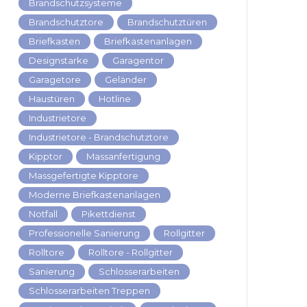
Brandschutzsysteme
Brandschutztore
Brandschutztüren
Briefkasten
Briefkastenanlagen
Designstarke
Garagentor
Garagetore
Geländer
Haustüren
Hotline
Industrietore
Industrietore - Brandschutztore
Kipptor
Massanfertigung
Massgefertigte Kipptore
Moderne Briefkastenanlagen
Notfall
Pikettdienst
Professionelle Sanierung
Rollgitter
Rolltore
Rolltore - Rollgitter
Sanierung
Schlosserarbeiten
Schlosserarbeiten Treppen