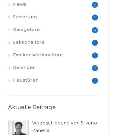
News
2
Sanierung
1
Garagetore
4
Sektionaltore
1
Deckensektionaltore
1
Geländer
2
Haustüren
1
Aktuelle Beiträge
Verabschiedung von Silvano
Zanella