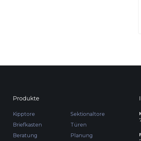
Produkte
Kipptore
Sektionaltore
Briefkasten
Türen
Beratung
Planung