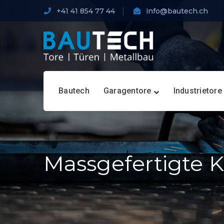
+41 41 854 77 44
info@bautech.ch
Bautech
Garagentore
Industrietore
Massgefertigte K