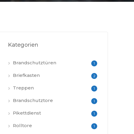
Kategorien
Brandschutztüren
1
Briefkasten
2
Treppen
1
Brandschutztore
1
Pikettdienst
1
Rolltore
1