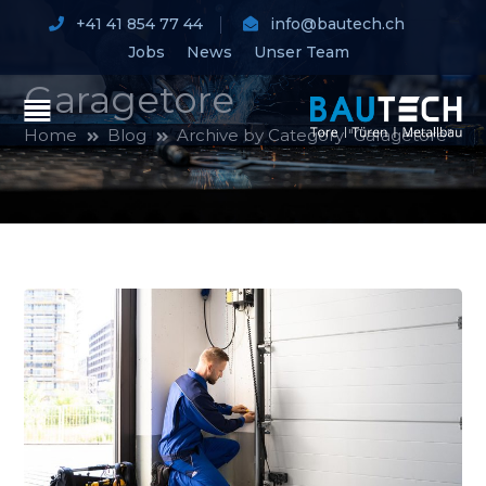
+41 41 854 77 44
info@bautech.ch
Jobs
News
Unser Team
Garagetore
Home
Blog
Archive by Category "Garagetore"