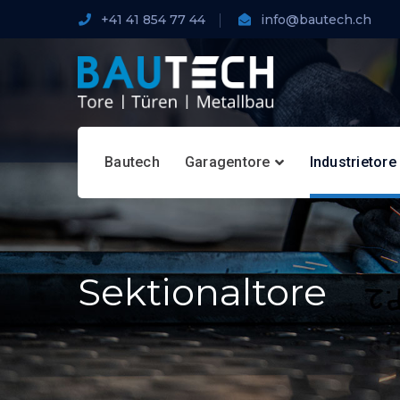
+41 41 854 77 44
info@bautech.ch
Bautech
Garagentore
Industrietore
Sektionaltore