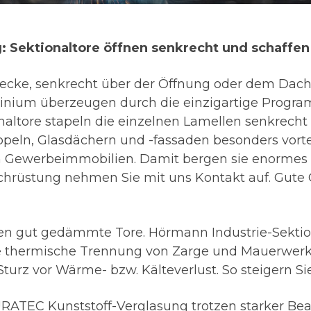
g: Sektionaltore öffnen senkrecht und schaffen
Decke, senkrecht über der Öffnung oder dem Dach 
minium überzeugen durch die einzigartige Progra
onaltore stapeln die einzelnen Lamellen senkrecht
uppeln, Glasdächern und -fassaden besonders vorte
n Gewerbeimmobilien. Damit bergen sie enormes E
chrüstung nehmen Sie mit uns Kontakt auf. Gute 
n gut gedämmte Tore. Hörmann Industrie-Sektion
 thermische Trennung von Zarge und Mauerwerk.
Sturz vor Wärme- bzw. Kälteverlust. So steigern 
DURATEC Kunststoff-Verglasung trotzen starker Be