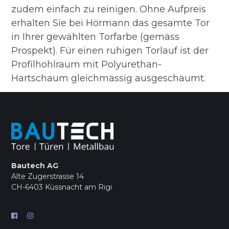
zudem einfach zu reinigen. Ohne Aufpreis
erhalten Sie bei Hörmann das gesamte Tor
in Ihrer gewählten Torfarbe (gemäss
Prospekt). Für einen ruhigen Torlauf ist der
Profilhohlraum mit Polyurethan-
Hartschaum gleichmässig ausgeschäumt.
Bautech AG
Alte Zugerstrasse 14
CH-6403 Küssnacht am Rigi