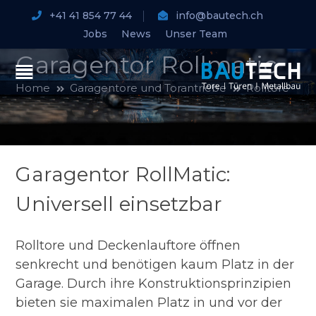
+41 41 854 77 44
info@bautech.ch
Jobs
News
Unser Team
Garagentor Rollmatic
Home
Garagentore und Torantriebe
Rolltore
Garagentor RollMatic:
Universell einsetzbar
Rolltore und Deckenlauftore öffnen
senkrecht und benötigen kaum Platz in der
Garage. Durch ihre Konstruktionsprinzipien
bieten sie maximalen Platz in und vor der