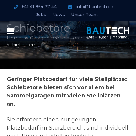
+41 41 854 77 44
info@bautech.ch
Jobs
News
Unser Team
Schiebetore
Home
Garagentore und Torantriebe
Schiebetore
Geringer Platzbedarf für viele Stellplätze:
Schiebetore bieten sich vor allem bei
Sammelgaragen mit vielen Stellplätzen
an.
Sie erfordern einen nur geringen
Platzbedarf im Sturzbereich, sind individuell