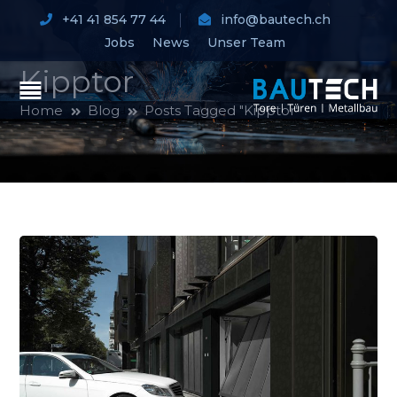
+41 41 854 77 44
info@bautech.ch
Jobs
News
Unser Team
Kipptor
Home
Blog
Posts Tagged "Kipptor"