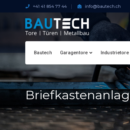
+41 41 854 77 44
info@bautech.ch
Bautech
Garagentore
Industrietore
Briefkastenanla