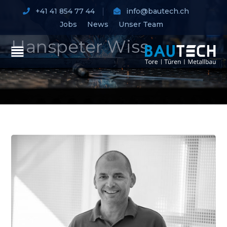
+41 41 854 77 44
info@bautech.ch
Jobs
News
Unser Team
Hanspeter Wiss