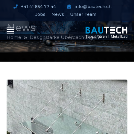
+41 41 854 77 44
info@bautech.ch
Jobs
News
Unser Team
News
Home
Designstarke Überdachungen